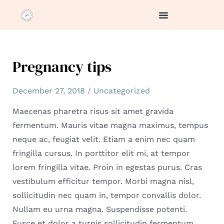
Skip
to
content
Post
Pregnancy tips
navigation
December 27, 2018
/
Uncategorized
Maecenas pharetra risus sit amet gravida
fermentum. Mauris vitae magna maximus, tempus
neque ac, feugiat velit. Etiam a enim nec quam
fringilla cursus. In porttitor elit mi, at tempor
lorem fringilla vitae. Proin in egestas purus. Cras
vestibulum efficitur tempor. Morbi magna nisl,
sollicitudin nec quam in, tempor convallis dolor.
Nullam eu urna magna. Suspendisse potenti.
Fusce et dolor a turpis sollicitudin fermentum